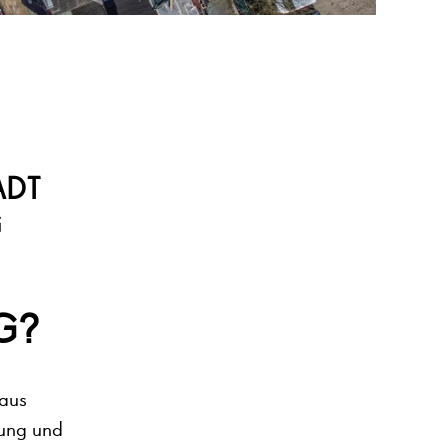
ADT
G
G?
 aus
hung und