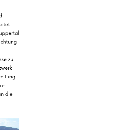
d
itet
Wuppertal
richtung
sse zu
zwerk
reitung
n-
an die