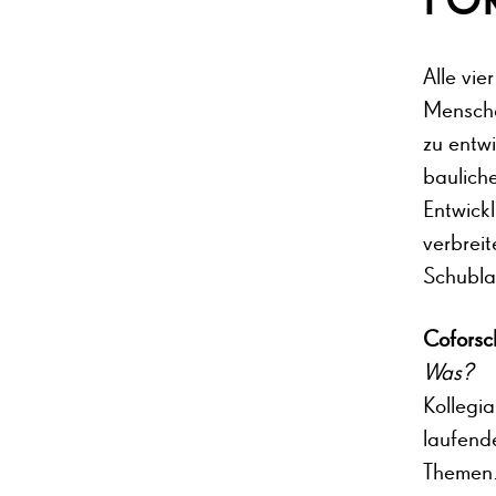
Alle vi
Mensche
zu entwi
bauliche
Entwick
verbreit
Schubla
Coforsc
Was?
Kollegia
laufend
Themen.