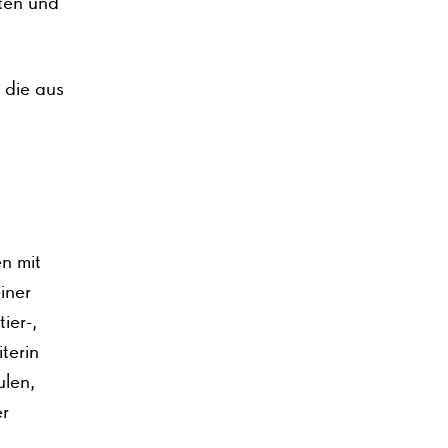
ten und
 die aus
n mit
iner
ier-,
terin
ulen,
er