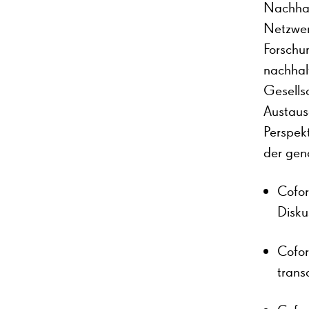
Nachhal
Netzwerk
Forschu
nachhal
Gesellsc
Austaus
Perspek
der gena
Cofor
Disku
Cofor
trans