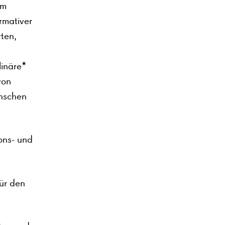
em
rmativer
ten,
linäre*
von
enschen
ons- und
ür den