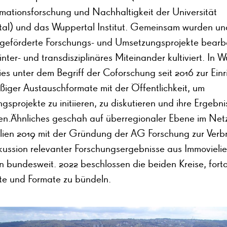
rmationsforschung und Nachhaltigkeit der Universität
al) und das Wuppertal Institut. Gemeinsam wurden un
geförderte Forschungs- und Umsetzungsprojekte bearbe
inter- und transdisziplinäres Miteinander kultiviert. In 
ies unter dem Begriff der Coforschung seit 2016 zur Ein
ßiger Austauschformate mit der Öffentlichkeit, um
gsprojekte zu initiieren, zu diskutieren und ihre Ergebni
ten.Ähnliches geschah auf überregionaler Ebene im Net
lien 2019 mit der Gründung der AG Forschung zur Verb
kussion relevanter Forschungsergebnisse aus Immovielie
n bundesweit. 2022 beschlossen die beiden Kreise, fort
e und Formate zu bündeln.