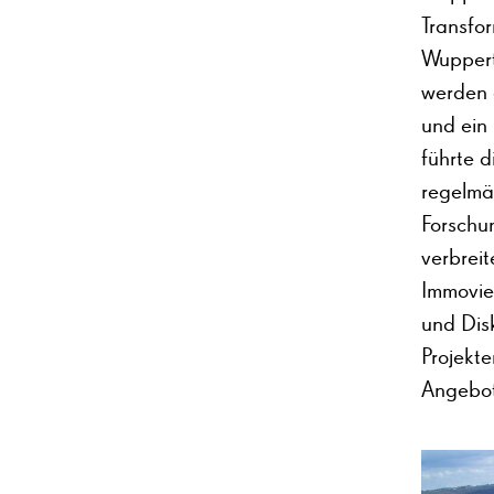
Transfo
Wuppert
werden 
und ein 
führte d
regelmä
Forschun
verbrei
Immovie
und Dis
Projekte
Angebot