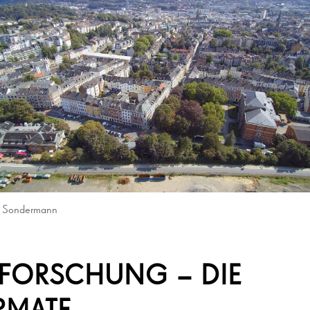
f Sondermann
FORSCHUNG – DIE
RMATE