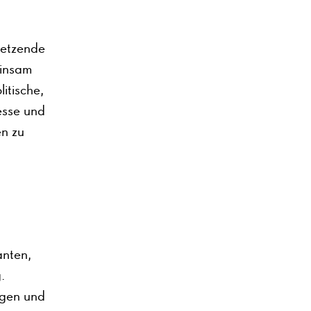
setzende
einsam
itische,
esse und
en zu
anten,
.
ägen und