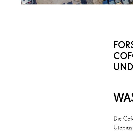
FORS
COF
UND
WA
Die Cof
Utopias