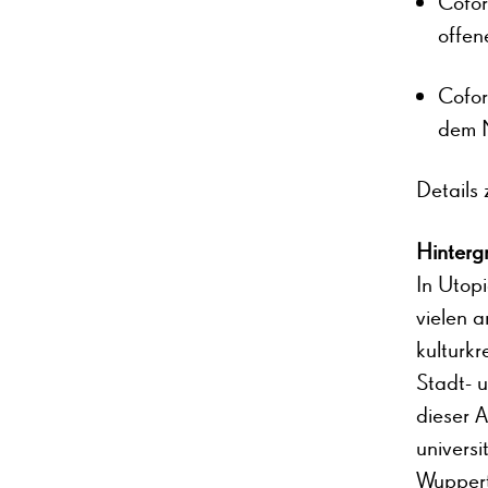
Cofor
offen
Cofor
dem N
Details 
Hinterg
In Utop
vielen 
kulturkr
Stadt- 
dieser A
universi
Wuppert