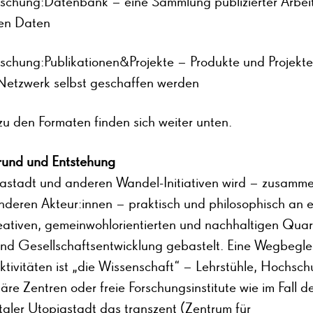
schung:Datenbank – eine Sammlung publizierter Arbei
en Daten
schung:Publikationen&Projekte – Produkte und Projekte
etzwerk selbst geschaffen werden
zu den Formaten finden sich weiter unten.
rund und Entstehung
iastadt und anderen Wandel-Initiativen wird – zusamme
anderen Akteur:innen – praktisch und philosophisch an e
eativen, gemeinwohlorientierten und nachhaltigen Quart
und Gesellschaftsentwicklung gebastelt. Eine Wegbeglei
ktivitäten ist „die Wissenschaft“ – Lehrstühle, Hochsch
täre Zentren oder freie Forschungsinstitute wie im Fall d
aler Utopiastadt das transzent (Zentrum für