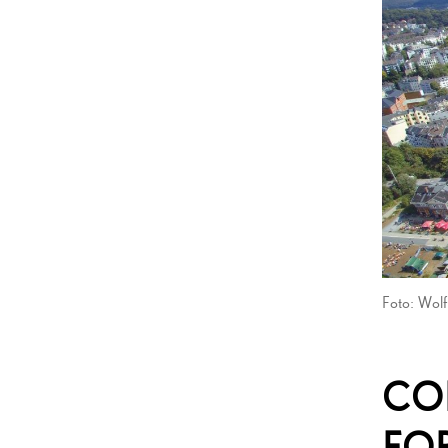
Foto: Wol
CO
FO