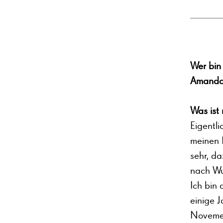
Wer bin
Amand
Was ist
Eigentli
meinen 
sehr, da
nach Wu
Ich bin 
einige J
Novemebe