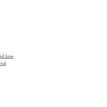
rd Joos
rnd