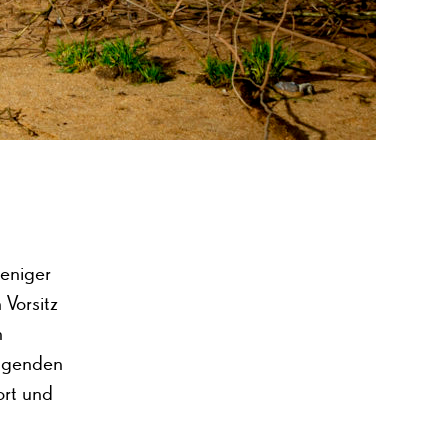
weniger
 Vorsitz
n
olgenden
ort und