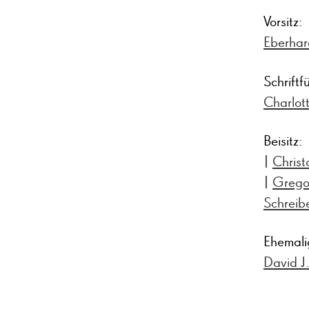
Vorsitz:
Eberhar
Schriftf
Charlot
Beisitz:
|
Chris
|
Grego
Schreib
Ehemali
David J