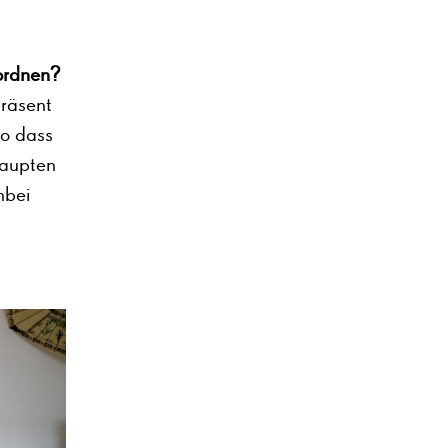
ordnen?
präsent
so dass
haupten
nbei