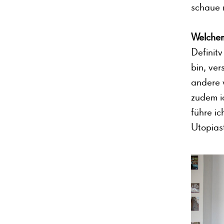
schaue m
Welchem
Definitv
bin, ver
andere 
zudem ic
führe i
Utopias