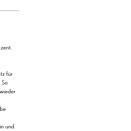
zent.
tz für
 So
 wieder
abe
ein und