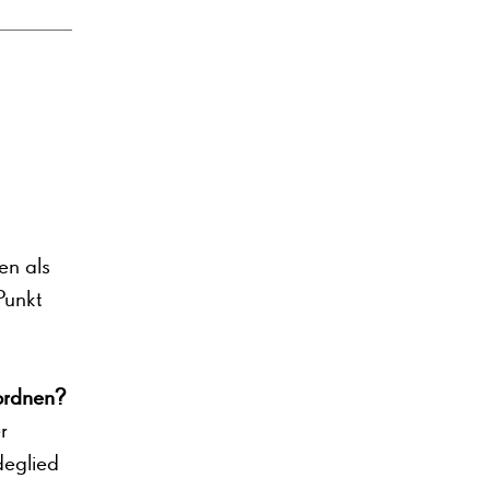
en als
Punkt
ordnen?
r
deglied