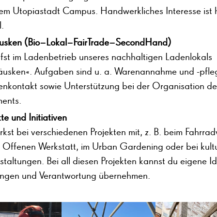
em Utopiastadt Campus. Handwerkliches Interesse ist h
l.
usken (Bio–Lokal–FairTrade–SecondHand)
lfst im Ladenbetrieb unseres nachhaltigen Ladenlokals
usken«. Aufgaben sind u. a. Warenannahme und -pfle
nkontakt sowie Unterstützung bei der Organisation de
ments.
te und Initiativen
rkst bei verschiedenen Projekten mit, z. B. beim Fahrradv
r Offenen Werkstatt, im Urban Gardening oder bei kultu
staltungen. Bei all diesen Projekten kannst du eigene I
ingen und Verantwortung übernehmen.