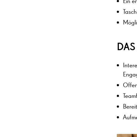
Ein e
Tasch
Mögli
DAS
Inter
Enga
Offen
Teamf
Berei
Aufme