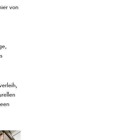
ier von
ge,
s
erleih,
rellen
deen