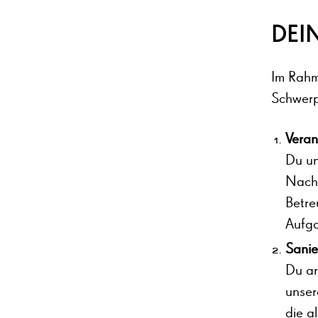
DEI
Im Rahm
Schwerp
Veran
Du un
Nachb
Betre
Aufga
Sanie
Du ar
unser
die a