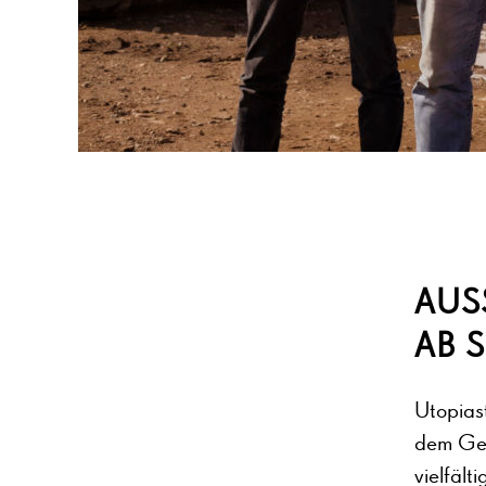
AUS
AB 
Utopiast
dem Gel
vielfält