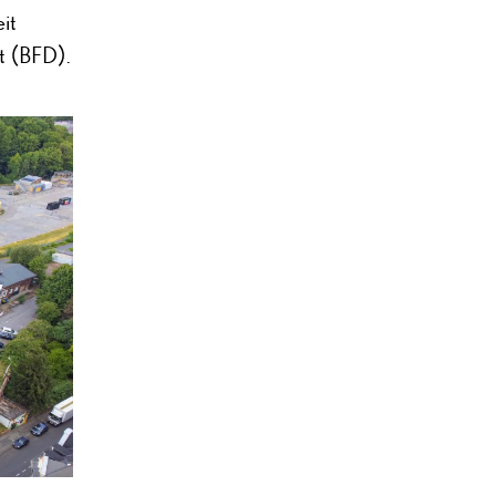
it
st (BFD).