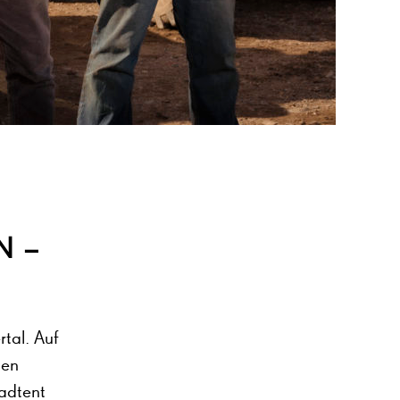
N –
rtal. Auf
hen
tadtent