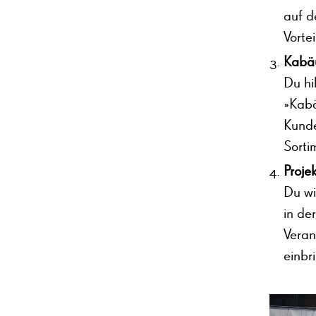
auf d
Vortei
Kabä
Du hi
»Kabä
Kunde
Sorti
Projek
Du wi
in de
Veran
einbr