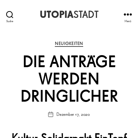
UTOPIA
STADT
Suche
Menü
Kategorien
NEUIGKEITEN
DIE ANTRÄGE
WERDEN
DRINGLICHER
Dezember 17, 2020
Veröffentlichungsdatum
Kultur-Solidarpakt EinTopf