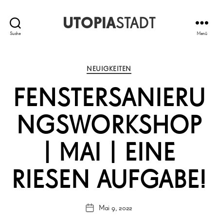
UTOPIA
STADT
Suche
Menü
Kategorien
NEUIGKEITEN
FENSTERSANIERU
NGSWORKSHOP
| MAI | EINE
RIESEN AUFGABE!
Mai 9, 2022
Veröffentlichungsdatum