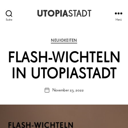
UTOPIA
STADT
Suche
Menü
Kategorien
NEUIGKEITEN
FLASH-WICHTELN
IN UTOPIASTADT
November 23, 2022
Veröffentlichungsdatum