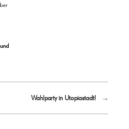
aber
 und
Wahlparty in Utopiastadt!
→