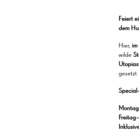
Feiert e
dem Hu
Hier,
im
wilde
St
Utopia
gesetzt.
Special
Montags
Freitag
Inklusiv