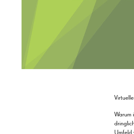
Virtuel
Warum i
dringlic
Umfeld 