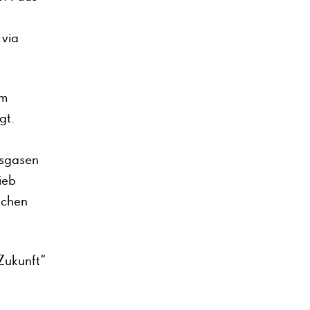
 via
im
gt.
n
usgasen
ieb
schen
Zukunft“