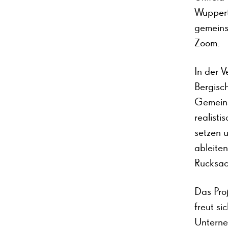
Wuppert
gemeins
Zoom.
In der V
Bergisc
Gemeins
realist
setzen 
ableite
Rucksac
Das Pro
freut s
Unterne