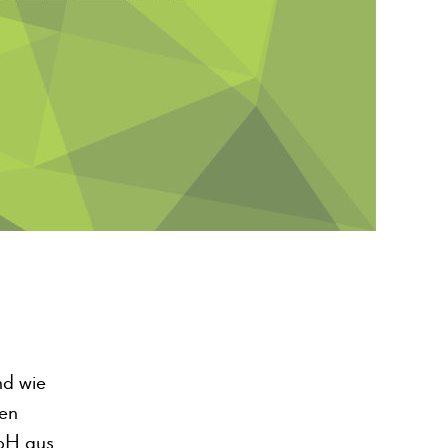
nd wie
ten
bH aus