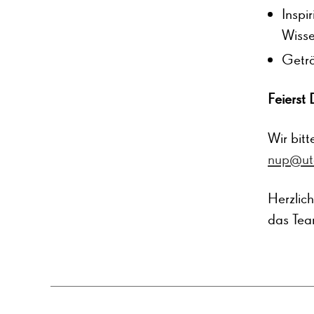
Inspi
Wisse
Geträ
Feierst 
Wir bitt
nup@uto
Herzlich
das Tea