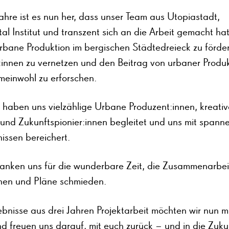
ahre ist es nun her, dass unser Team aus Utopiastadt,
l Institut und transzent sich an die Arbeit gemacht ha
bane Produktion im bergischen Städtedreieck zu förder
innen zu vernetzen und den Beitrag von urbaner Produk
einwohl zu erforschen.
 haben uns vielzählige Urbane Produzent:innen, kreativ
 und Zukunftspionier:innen begleitet und uns mit span
nissen bereichert.
anken uns für die wunderbare Zeit, die Zusammenarbei
en und Pläne schmieden.
bnisse aus drei Jahren Projektarbeit möchten wir nun m
nd freuen uns darauf, mit euch zurück – und in die Zuku