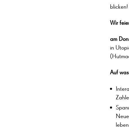
blicken!
Wir feie
am Donn
in Utopi
(Hutmac
Auf was
Inter
Zahle
Spann
Neue 
leben