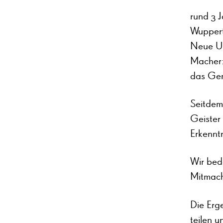
rund 3 J
Wupperta
Neue Ur
Macher:
das Gem
Seitdem
Geister
Erkennt
Wir bed
Mitmach
Die Erge
teilen u