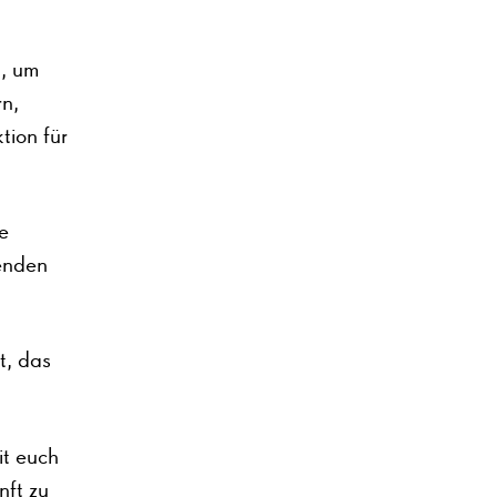
t, um
n,
tion für
e
nenden
t, das
it euch
nft zu