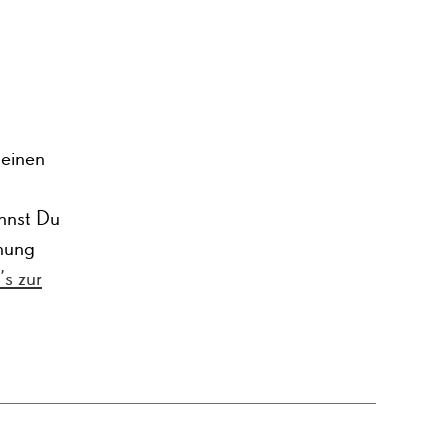
 einen
annst Du
chung
’s zur