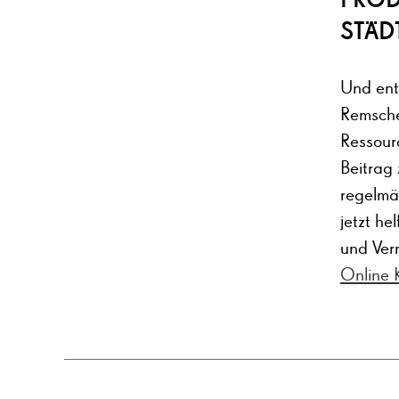
STÄD
Und entd
Remschei
Ressour
Beitrag
regelmä
jetzt he
und Ver
Online 