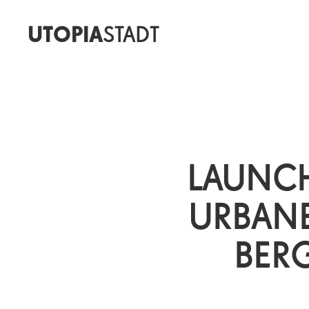
UTOPIA
STADT
LAUNCH
URBANE
BER