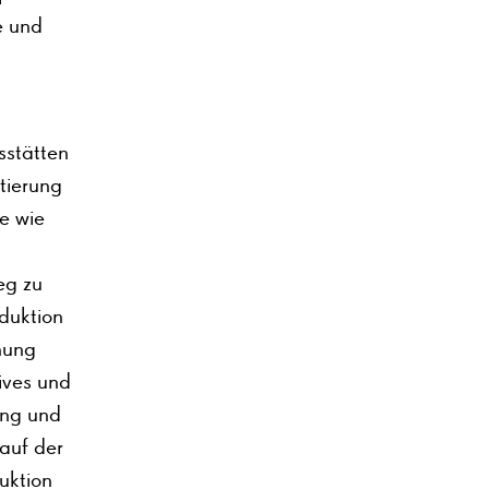
e und
sstätten
tierung
e wie
eg zu
duktion
hung
tives und
ung und
auf der
uktion