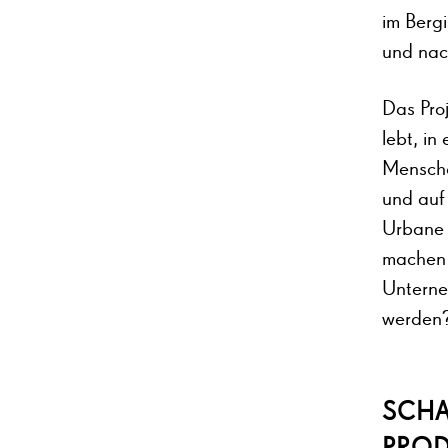
im Berg
und nac
Das Proj
lebt, in
Menschen
und auf
Urbane 
machen 
Unterne
werde
SCHA
PROD