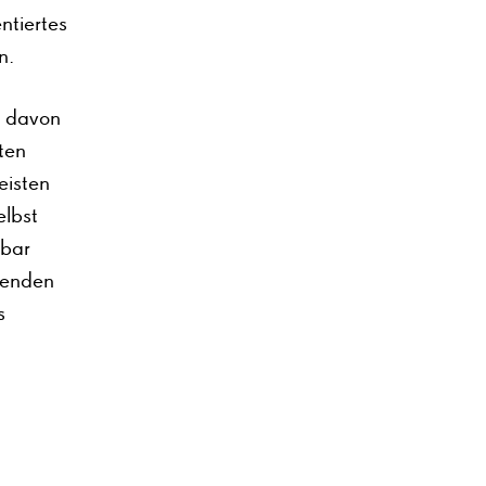
ntiertes
en.
e davon
ten
eisten
elbst
tbar
renden
s