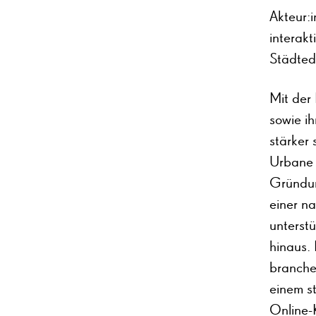
Akteur:
interak
Städtedr
Mit der 
sowie i
stärker
Urbane 
Gründun
einer n
unterst
hinaus. 
branche
einem s
Online-