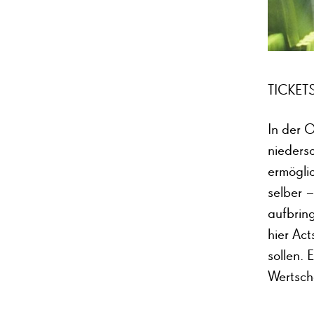
TICKETS
In der O
nieders
ermögli
selber 
aufbring
hier Act
sollen. 
Wertsch