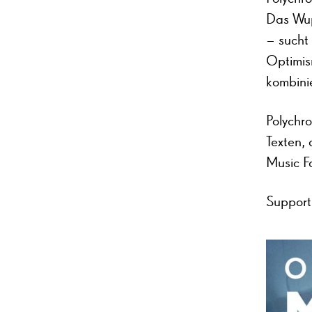
Das Wup
– sucht
Optimis
kombini
Polychr
Texten,
Music F
Suppor