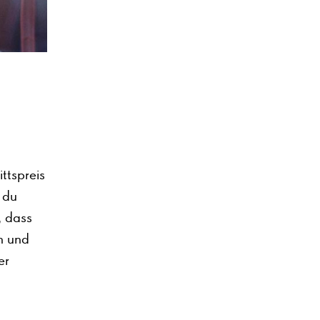
ttspreis
 du
, dass
en und
er