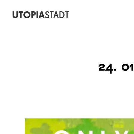
UTOPIA
STADT
24. 