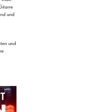
Gitarre
und und
nten und
ne