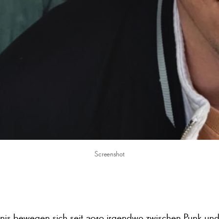
Screenshot
onis bewegen sich seit 2019 irgendwo zwischen Punk und