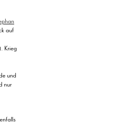
ephan
ck auf
t. Krieg
nde und
d nur
enfalls