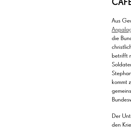
CAFÉ
Aus Gew
Anpala
die Bun
christli
betrifft
Soldate
Stephan
kommt z
gemeins
Bundesw
Der Unt
den Krie