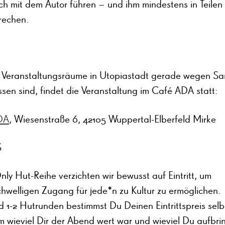
h mit dem Autor führen – und ihm mindestens in Teilen
rechen.
e Veranstaltungsräume in Utopiastadt gerade wegen Sa
sen sind, findet die Veranstaltung im Café ADA statt:
DA
, Wiesenstraße 6, 42105 Wuppertal-Elberfeld Mirke
S
nly Hut-Reihe verzichten wir bewusst auf Eintritt, um
chwelligen Zugang für jede*n zu Kultur zu ermöglichen.
 1-2 Hutrunden bestimmst Du Deinen Eintrittspreis selb
 wieviel Dir der Abend wert war und wieviel Du aufbri