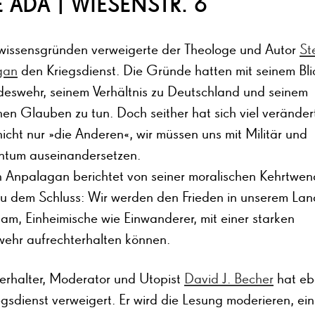
 ADA | WIESENSTR. 6
issensgründen verweigerte der Theologe und Autor
St
gan
den Kriegsdienst. Die Gründe hatten mit seinem Bli
deswehr, seinem Verhältnis zu Deutschland und seinem
chen Glauben zu tun. Doch seither hat sich viel veränder
 nicht nur »die Anderen«, wir müssen uns mit Militär und
ntum auseinandersetzen.
 Anpalagan berichtet von seiner moralischen Kehrtwe
u dem Schluss: Wir werden den Frieden in unserem Lan
am, Einheimische wie Einwanderer, mit einer starken
ehr aufrechterhalten können.
erhalter, Moderator und Utopist
David J. Becher
hat eb
gsdienst verweigert. Er wird die Lesung moderieren, ein