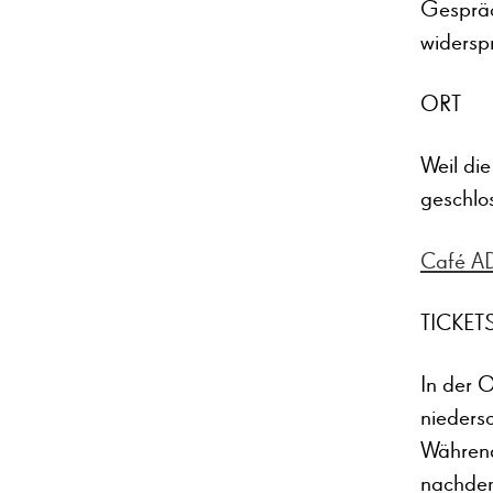
Gespräc
widersp
ORT
Weil di
geschlos
Café A
TICKET
In der O
nieders
Während
nachdem