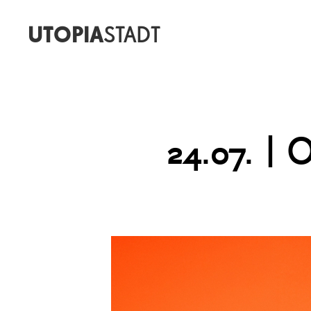
UTOPIA
STADT
24.07. |