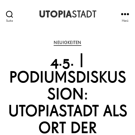
UTOPIA
STADT
Suche
Menü
Kategorien
NEUIGKEITEN
4.5. |
PODIUMSDISKUS
SION:
UTOPIASTADT ALS
ORT DER