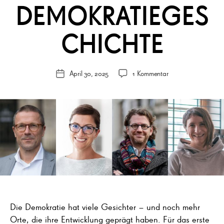
DEMOKRATIEGES
CHICHTE
zu
April 30, 2025
1 Kommentar
Veröffentlichungsdatum
4.5.
|
Podiumsdiskussion:
Utopiastadt
als
Ort
der
Demokratiegeschich
Die Demokratie hat viele Gesichter – und noch mehr
Orte, die ihre Entwicklung geprägt haben. Für das erste