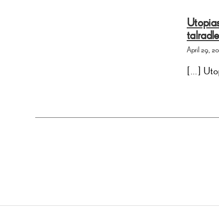
Utopia
talradl
April 29, 
[…] Uto