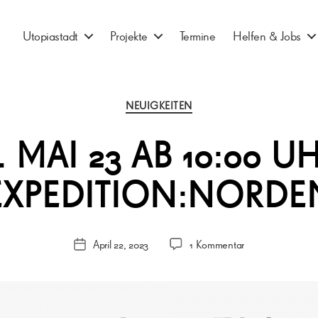
Utopiastadt
Projekte
Termine
Helfen & Jobs
Kategorien
NEUIGKEITEN
. MAI 23 AB 10:00 U
EXPEDITION:NORDE
zu
April 22, 2023
1 Kommentar
Veröffentlichungsdatum
6.
Mai
23
ab