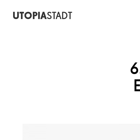
UTOPIA
STADT
6