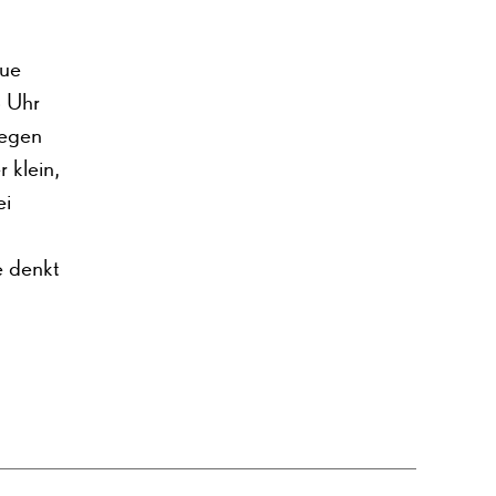
eue
 Uhr
legen
 klein,
ei
e denkt
!