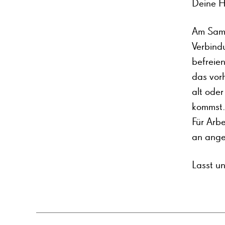
Deine Hi
Am Sams
Verbind
befreie
das vorh
alt ode
kommst.
Für Arbe
an ange
Lasst u