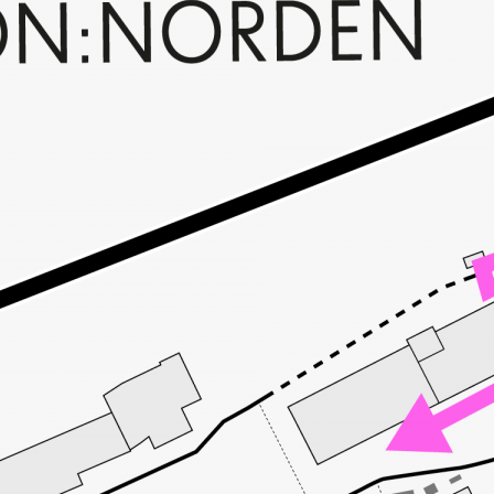
10:00
Uhr
Expedition:Norde