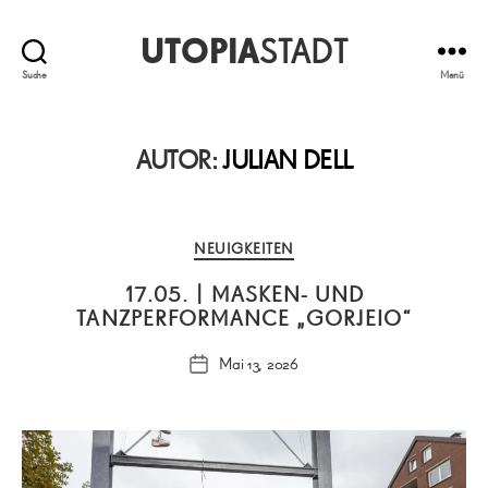
UTOPIA
STADT
Suche
Menü
AUTOR:
JULIAN DELL
Kategorien
NEUIGKEITEN
17.05. | MASKEN- UND
TANZPERFORMANCE „GORJEIO“
Mai 13, 2026
Veröffentlichungsdatum