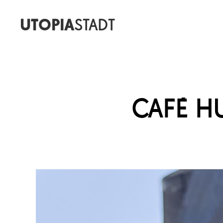
UTOPIA
STADT
CAFÉ H