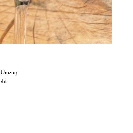
n Umzug
eht.