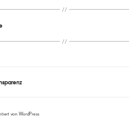
e
nsparenz
ntiert von WordPress