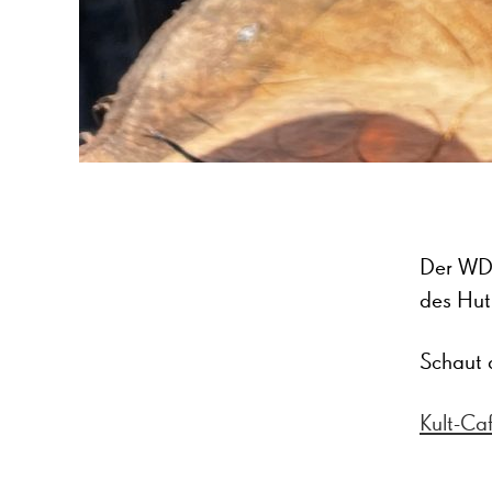
Der WDR
des Hut
Schaut 
Kult-Ca