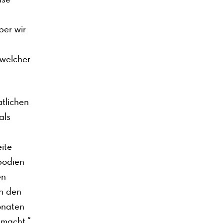
ber wir
 welcher
tlichen
als
ite
podien
en
an den
onaten
 macht.“