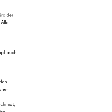
üro der
 Alle
opf auch
 den
aher
Schmidt,
ise