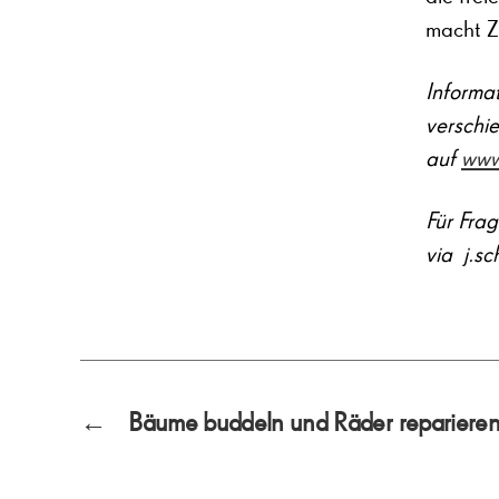
macht Za
Informa
verschi
auf
www
Für Fra
via j.sc
←
Bäume buddeln und Räder repariere