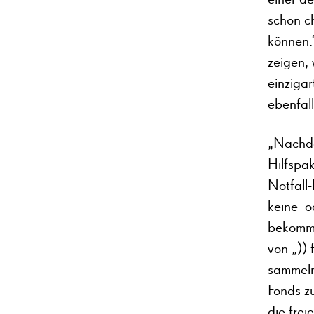
schon ch
können.“
zeigen, 
einzigar
ebenfall
„Nachde
Hilfspa
Notfall-
keine o
bekomme
von „)) 
sammeln
Fonds z
die frei