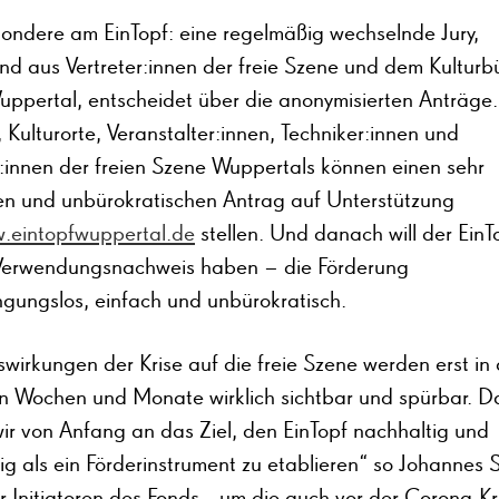
ondere am EinTopf: eine regelmäßig wechselnde Jury,
nd aus Vertreter:innen der freie Szene und dem Kulturb
uppertal, entscheidet über die anonymisierten Anträge.
 Kulturorte, Veranstalter:innen, Techniker:innen und
r:innen der freien Szene Wuppertals können einen sehr
en und unbürokratischen Antrag auf Unterstützung
.eintopfwuppertal.de
stellen. Und danach will der EinT
Verwendungsnachweis haben – die Förderung
ngungslos, einfach und unbürokratisch.
wirkungen der Krise auf die freie Szene werden erst in
n Wochen und Monate wirklich sichtbar und spürbar. D
ir von Anfang an das Ziel, den EinTopf nachhaltig und
tig als ein Förderinstrument zu etablieren“ so Johannes 
r Initiatoren des Fonds, „um die auch vor der Corona-Kr