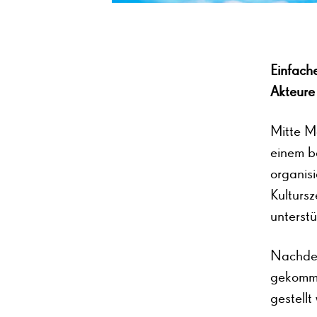
Einfach
Akteure
Mitte M
einem be
organisi
Kulturs
unterst
Nachdem
gekomme
gestell