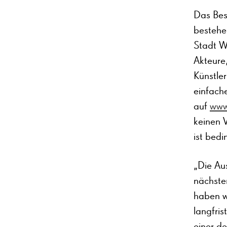
Das Bes
bestehe
Stadt W
Akteure,
Künstle
einfach
auf
www
keinen 
ist bedi
„Die Aus
nächste
haben w
langfris
einer de