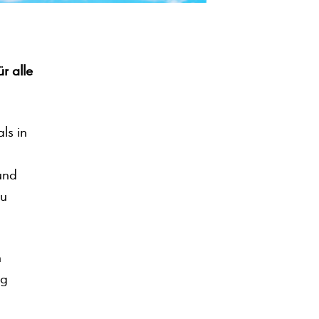
r alle
ls in
und
zu
n
ng