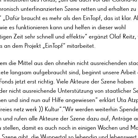
ronisch unterfinanzierten Szene retten und erhalten zu
 „Dafür braucht es mehr als den EinTopf, das ist klar. A
wie es funktionieren kann und helfen in dieser wohl
tigen Zeit sehr schnell und effektiv“ ergänzt Olaf Reitz,
s an dem Projekt „EinTopf“ mitarbeitet.
m die Mittel aus den ohnehin nicht ausreichenden staa
kete langsam aufgebraucht sind, beginnt unsere Arbeit 
Fonds jetzt erst richtig. Viele Akteure der Szene haben
der nicht ausreichende Unterstützung von staatlicher Se
n und sind nun auf Hilfe angewiesen“ erklärt Uta Atz
freies netz werk )) Kultur“.“Wir werden weiterhin Spend
 und rufen alle Akteure der Szene dazu auf, Anträge 
u stellen, damit es auch noch in einigen Wochen und M
e Szene gibt, die Wuppertal so lebendig und lebenswert