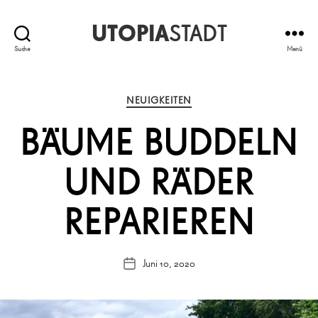
UTOPIA
STADT
Suche
Menü
Kategorien
NEUIGKEITEN
BÄUME BUDDELN
UND RÄDER
REPARIEREN
Juni 10, 2020
Veröffentlichungsdatum