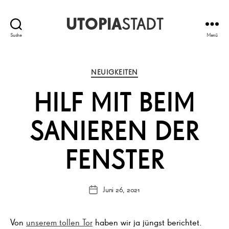
UTOPIA
STADT
Suche
Menü
Kategorien
NEUIGKEITEN
HILF MIT BEIM
SANIEREN DER
FENSTER
Juni 26, 2021
Veröffentlichungsdatum
Von
unserem tollen Tor
haben wir ja jüngst berichtet.