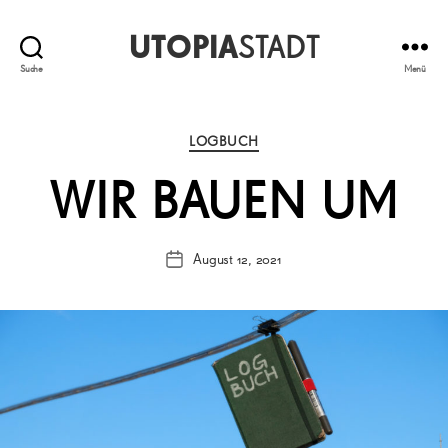
UTOPIA
STADT
Suche
Menü
Kategorien
LOGBUCH
WIR BAUEN UM
August 12, 2021
Veröffentlichungsdatum