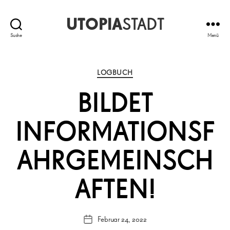
UTOPIA
STADT
Suche
Menü
Kategorien
LOGBUCH
BILDET
INFORMATIONSF
AHRGEMEINSCH
AFTEN!
Februar 24, 2022
Veröffentlichungsdatum