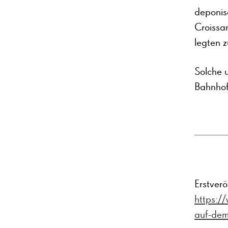
deponis
Croissan
legten z
Solche 
Bahnhof
Erstverö
https:/
auf-dem