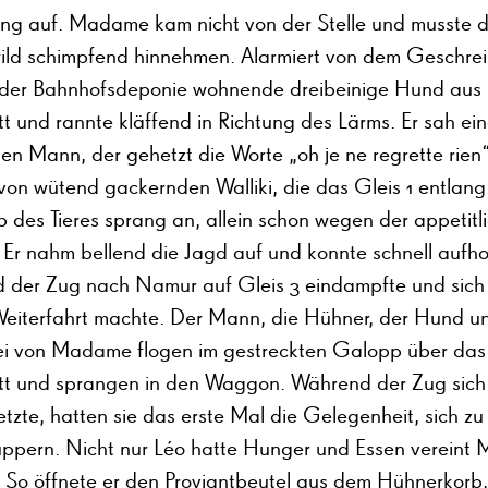
ung auf. Madame kam nicht von der Stelle und musste d
wild schimpfend hinnehmen. Alarmiert von dem Geschrei
 der Bahnhofsdeponie wohnende dreibeinige Hund aus
t und rannte kläffend in Richtung des Lärms. Er sah ei
en Mann, der gehetzt die Worte „oh je ne regrette rien
von wütend gackernden Walliki, die das Gleis 1 entlang
b des Tieres sprang an, allein schon wegen der appetitl
 Er nahm bellend die Jagd auf und konnte schnell aufho
 der Zug nach Namur auf Gleis 3 eindampfte und sich 
Weiterfahrt machte. Der Mann, die Hühner, der Hund u
i von Madame flogen im gestreckten Galopp über das
tt und sprangen in den Waggon. Während der Zug sich 
zte, hatten sie das erste Mal die Gelegenheit, sich zu
ppern. Nicht nur Léo hatte Hunger und Essen vereint
r. So öffnete er den Proviantbeutel aus dem Hühnerkorb,