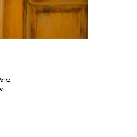
e 14
r