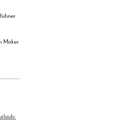
 Hühner
m Mirker
urlaub-