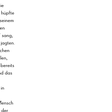
ie
 hüpfte
 seinem
nen
“ sang,
 jagten.
ichen
len,
bereits
nd das
in
 Mensch
 der