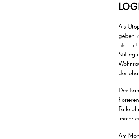
LOG
Als Uto
geben k
als ich
Stillle
Wohnrau
der pha
Der Bah
floriere
Falle o
immer e
Am Mont