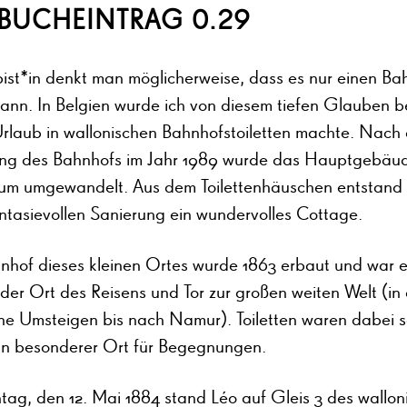
BUCHEINTRAG 0.29
pist*in denkt man möglicherweise, dass es nur einen Ba
ann. In Belgien wurde ich von diesem tiefen Glauben b
 Urlaub in wallonischen Bahnhofstoiletten machte. Nach
gung des Bahnhofs im Jahr 1989 wurde das Hauptgebäud
m umgewandelt. Aus dem Toilettenhäuschen entstand
ntasievollen Sanierung ein wundervolles Cottage.
nhof dieses kleinen Ortes wurde 1863 erbaut und war e
nder Ort des Reisens und Tor zur großen weiten Welt (in
hne Umsteigen bis nach Namur). Toiletten waren dabei 
in besonderer Ort für Begegnungen.
ag, den 12. Mai 1884 stand Léo auf Gleis 3 des wallon