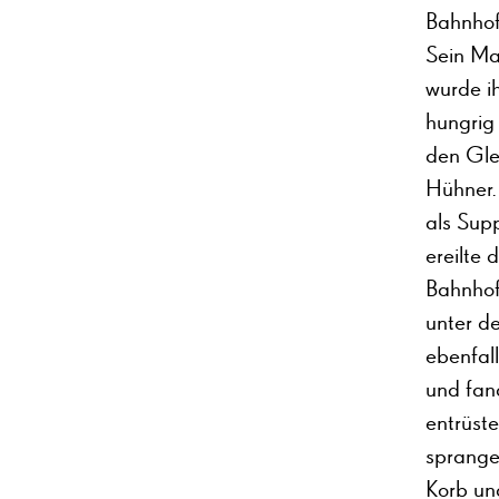
Bahnhof
Sein Ma
wurde i
hungrig
den Glei
Hühner.
als Sup
ereilte 
Bahnhofs
unter d
ebenfall
und fan
entrüste
sprangen
Korb un