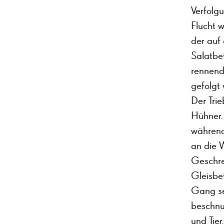
Verfolg
Flucht 
der auf
Salatbet
rennend
gefolgt 
Der Trie
Hühner.
während
an die 
Geschre
Gleisbe
Gang set
beschnu
und Tie