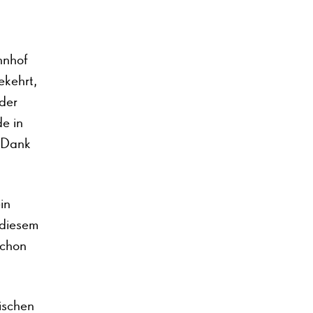
hnhof
ekehrt,
 der
e in
 Dank
in
 diesem
schon
ischen