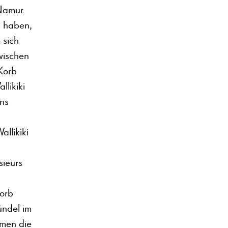
Namur.
n haben,
 sich
wischen
 Korb
likiki
ns
allikiki
sieurs
Korb
ündel im
hmen die