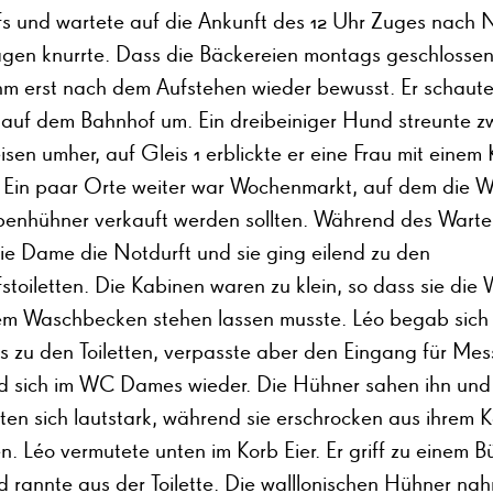
s und wartete auf die Ankunft des 12 Uhr Zuges nach 
gen knurrte. Dass die Bäckereien montags geschlosse
hm erst nach dem Aufstehen wieder bewusst. Er schaute
 auf dem Bahnhof um. Ein dreibeiniger Hund streunte z
sen umher, auf Gleis 1 erblickte er eine Frau mit einem
 Ein paar Orte weiter war Wochenmarkt, auf dem die Wal
penhühner verkauft werden sollten. Während des Warte
die Dame die Notdurft und sie ging eilend zu den
toiletten. Die Kabinen waren zu klein, so dass sie die W
em Waschbecken stehen lassen musste. Léo begab sich
s zu den Toiletten, verpasste aber den Eingang für Mes
d sich im WC Dames wieder. Die Hühner sahen ihn und
ten sich lautstark, während sie erschrocken aus ihrem 
. Léo vermutete unten im Korb Eier. Er griff zu einem B
d rannte aus der Toilette. Die walllonischen Hühner na