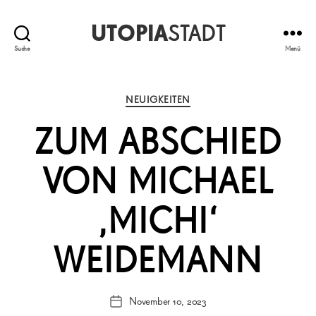
UTOPIA
STADT
Suche
Menü
Kategorien
NEUIGKEITEN
ZUM ABSCHIED
VON MICHAEL
‚MICHI‘
WEIDEMANN
November 10, 2023
Veröffentlichungsdatum