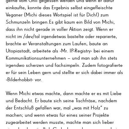
gerne vom Grill gegessen werden und wenn er dafür
einkaufte, konnte das Ergebnis selbst eingefleischte
Veganer (Michi dieses Wortspiel ist für Dich!) zum
Schmunzeln bringen.Es gibt kaum ein Bild von Michi,
dass ihn nicht gerade in voller Aktion zeigt. Wenn er
nicht im /dev/tal irgendetwas bastelte oder reparierte,
brachte er Veranstaltungen zum Laufen, baute an
Utopiastadt, arbeitete als ›Mr. IP-Registry‹ bei einem
Kommunikationsunternehmen – und man sah ihn stets
irgendwo scherzen und fachsimpeln. Zudem fotografierte
er für sein Leben gern und stellte er sich dabei immer als
›Bilderhobbit‹ vor.
Wenn Michi etwas machte, dann machte er es mit Liebe
und Bedacht. Er baute sich seine Tischfräse, nachdem
der Entschluß gefallen war, mal „was mit Holz“ zu
machen; und wenn etwas für eines seiner Projekte
zugearbeitet werden musste, machte man sich lieber
einmal mehr gründlich Gedanken – denn wenn es bei