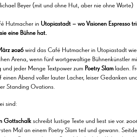
ichael Beyer (mit und ohne Hut, aber nie ohne Worte)
fé Hutmacher in
Utopiastadt – wo Visionen Espresso tr
sie eine Bühne hat.
März 2026
wird das Café Hutmacher in Utopiastadt wie
schen Arena, wenn fünf wortgewaltige Bühnenkünstler mi
g und jeder Menge Textpower zum
Poetry Slam
laden. Fr
f einen Abend voller lauter Lacher, leiser Gedanken un
er Standing Ovations.
i sind:
an Gottschalk
schreibt lustige Texte und liest sie vor. 2
rsten Mal an einem Poetry Slam teil und gewann. Seitd