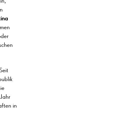
in,
en
tina
hemen
oder
aschen
Seit
ublik
ie
 Jahr
ften in