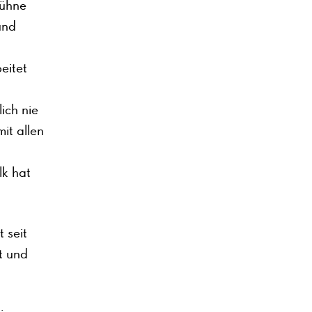
bühne
und
eitet
ich nie
it allen
lk hat
 seit
t und