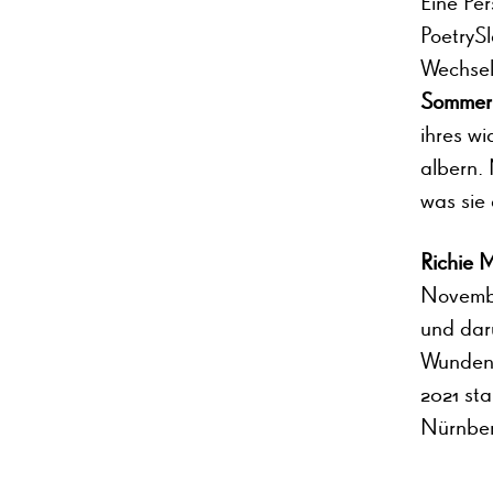
Eine Per
PoetryS
Wechselj
Somme
ihres wi
albern.
was sie
Richie 
Novembe
und darü
Wunden,
2021 st
Nürnber