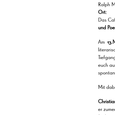
Ralph M
Ort:
Das Ca
und Poe
Am
13.
literari
Tiefgan
euch au
spontan
Mit dabe
Christi
er zume