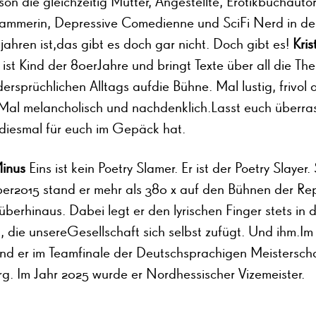
son die gleichzeitig Mutter, Angestellte, Erotikbuchautor
lammerin, Depressive Comedienne und SciFi Nerd in d
ahren ist,das gibt es doch gar nicht. Doch gibt es!
Kris
r
ist Kind der 80erJahre und bringt Texte über all die T
dersprüchlichen Alltags aufdie Bühne. Mal lustig, frivol 
 Mal melancholisch und nachdenklich.Lasst euch überr
 diesmal für euch im Gepäck hat.
Minus
Eins ist kein Poetry Slamer. Er ist der Poetry Slayer. 
r2015 stand er mehr als 380 x auf den Bühnen der Rep
berhinaus. Dabei legt er den lyrischen Finger stets in d
 die unsereGesellschaft sich selbst zufügt. Und ihm.Im
and er im Teamfinale der Deutschsprachigen Meisterscha
g. Im Jahr 2025 wurde er Nordhessischer Vizemeister.