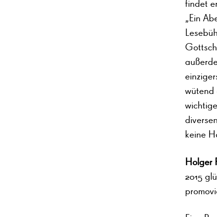
findet e
„Ein Ab
Lesebüh
Gottscha
außerde
einziger
wütend a
wichtig
diverse
keine H
Holger 
2015 glü
promovie