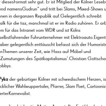
r diesesFormat sehr gut. Er ist Mitglied der Kölner Lese
end namensGudrun“ und tritt bei Slams, Mixed-Shows 
nen in derganzen Republik auf.Gelegentlich schreibt
lk für die taz, manchmal ist er im Radio zuhören. Er arb
m für das Intranet vom WDR und ist Kölns
selbstfahrender Fuhrunternehmer mit Elektroauto.Eigentl
ber gelegentlich enttäuscht befasst sich der Humoristm
enThemen unserer Zeit, wie Hass auf Möbel und
nZumutungen des Spätkapitalismus’.Christian Gottscha
obbys.
Pyka
der gebürtiger Kölner mit schwedischem Herzen, ist
cklicher Wahlwuppertaler, Pfarrer, Slam Poet, Cartoonis
rterKarnevalist.