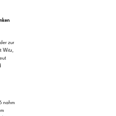
inken
der zur
t Witz,
eut
d
006 nahm
em