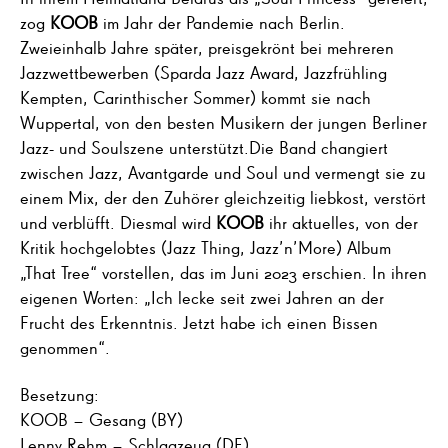
zog
KOOB
im Jahr der Pandemie nach Berlin.
Zweieinhalb Jahre später, preisgekrönt bei mehreren
Jazzwettbewerben (Sparda Jazz Award, Jazzfrühling
Kempten, Carinthischer Sommer) kommt sie nach
Wuppertal, von den besten Musikern der jungen Berliner
Jazz- und Soulszene unterstützt.Die Band changiert
zwischen Jazz, Avantgarde und Soul und vermengt sie zu
einem Mix, der den Zuhörer gleichzeitig liebkost, verstört
und verblüfft. Diesmal wird
KOOB
ihr aktuelles, von der
Kritik hochgelobtes (Jazz Thing, Jazz’n’More) Album
„That Tree“ vorstellen, das im Juni 2023 erschien. In ihren
eigenen Worten: „Ich lecke seit zwei Jahren an der
Frucht des Erkenntnis. Jetzt habe ich einen Bissen
genommen“.
Besetzung:
KOOB – Gesang (BY)
Lenny Rehm – Schlagzeug (DE)