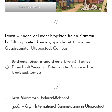
Foto: Sven Pacher
Damit wir noch viel mehr Projekten freien Platz zur
Entfaltung bieten können,
spende jetzt für einen
Quadratmeter Utopiastadt Campus
.
Beteiligung
,
Bürger:innenbeteiligung
,
Diversität
,
Fahrrad
,
Fahrradstadt Wuppertal
,
Kultur
,
Literatur
,
Stadtentwicklung
,
Schlagwörter
Utopiastadt Campus
←
Jetzt Abstimmen: Fahrrad-Bahnhof
→
30.6. – 8.7. | International Summercamp in Utopiastadt