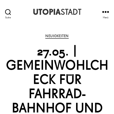
UTOPIA
STADT
Suche
Menü
Kategorien
NEUIGKEITEN
27.05. |
GEMEINWOHLCH
ECK FÜR
FAHRRAD-
BAHNHOF UND