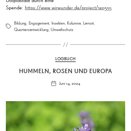
Utopiastadt durch eine
Spende:
https://www.wirwunder.de/project/120555
Bildung
,
Engagement
,
Insekten
,
Kolumne
,
Lernort
,
Schlagwörter
Quartiersentwicklung
,
Umweltschutz
Kategorien
LOGBUCH
HUMMELN, ROSEN UND EUROPA
Juni 14, 2024
Veröffentlichungsdatum