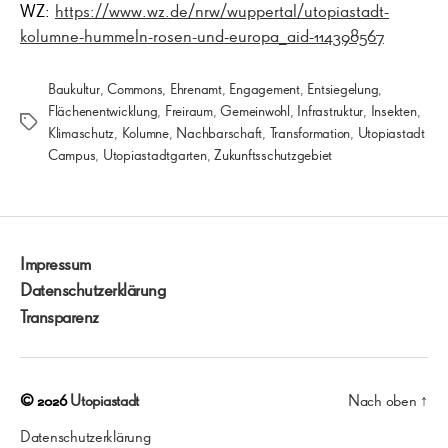
WZ:
https://www.wz.de/nrw/wuppertal/utopiastadt-
kolumne-hummeln-rosen-und-europa_aid-114398567
Baukultur
,
Commons
,
Ehrenamt
,
Engagement
,
Entsiegelung
,
Flächenentwicklung
,
Freiraum
,
Gemeinwohl
,
Infrastruktur
,
Insekten
,
Schlagwörter
Klimaschutz
,
Kolumne
,
Nachbarschaft
,
Transformation
,
Utopiastadt
Campus
,
Utopiastadtgarten
,
Zukunftsschutzgebiet
Impressum
Datenschutzerklärung
Transparenz
© 2026
Utopiastadt
Nach oben
↑
Datenschutzerklärung