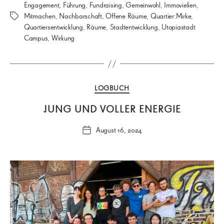
Engagement
,
Führung
,
Fundraising
,
Gemeinwohl
,
Immovielien
,
Mitmachen
,
Nachbarschaft
,
Offene Räume
,
Quartier:Mirke
,
Schlagwörter
Quartiersentwicklung
,
Räume
,
Stadtentwicklung
,
Utopiastadt
Campus
,
Wirkung
Kategorien
LOGBUCH
JUNG UND VOLLER ENERGIE
August 16, 2024
Veröffentlichungsdatum