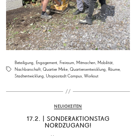
Beteiligung
,
Engagement
,
Freiraum
,
Mitmachen
,
Mobilität
,
Nachbarschaft
,
Quartier Mirke
,
Quartiersentwicklung
,
Räume
,
Schlagwörter
Stadtentwicklung
,
Utopiastadt Campus
,
Workout
Kategorien
NEUIGKEITEN
17.2. | SONDERAKTIONSTAG
NORDZUGANG!