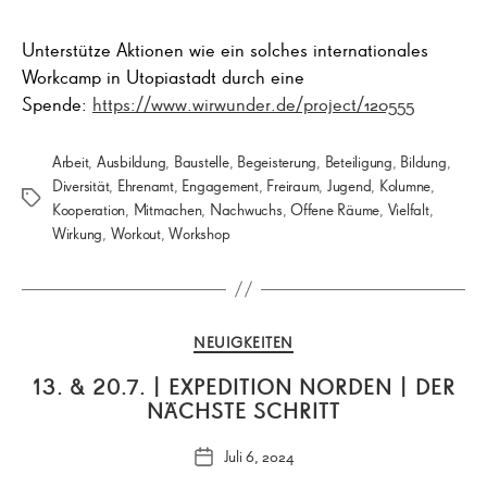
Unterstütze Aktionen wie ein solches internationales
Workcamp in Utopiastadt durch eine
Spende:
https://www.wirwunder.de/project/120555
Arbeit
,
Ausbildung
,
Baustelle
,
Begeisterung
,
Beteiligung
,
Bildung
,
Diversität
,
Ehrenamt
,
Engagement
,
Freiraum
,
Jugend
,
Kolumne
,
Schlagwörter
Kooperation
,
Mitmachen
,
Nachwuchs
,
Offene Räume
,
Vielfalt
,
Wirkung
,
Workout
,
Workshop
Kategorien
NEUIGKEITEN
13. & 20.7. | EXPEDITION NORDEN | DER
NÄCHSTE SCHRITT
Juli 6, 2024
Veröffentlichungsdatum