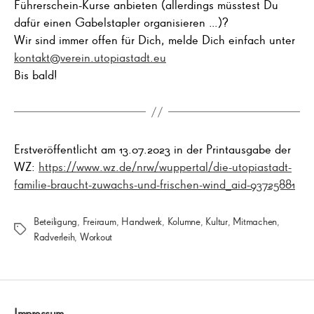
Führerschein-Kurse anbieten (allerdings müsstest Du
dafür einen Gabelstapler organisieren …)?
Wir sind immer offen für Dich, melde Dich einfach unter
kontakt@verein.utopiastadt.eu
Bis bald!
Erstveröffentlicht am 13.07.2023 in der Printausgabe der
WZ:
https://www.wz.de/nrw/wuppertal/die-utopiastadt-
familie-braucht-zuwachs-und-frischen-wind_aid-93725881
Beteiligung
,
Freiraum
,
Handwerk
,
Kolumne
,
Kultur
,
Mitmachen
,
Schlagwörter
Radverleih
,
Workout
Impressum